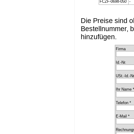
FCZF-0698-050
-
Die Preise sind
Bestellnummer, b
hinzufügen.
Firma
Id.-Nr.
USt.-Id.-Nr
Ihr Name 
Telefon *
E-Mail *
Rechnungs