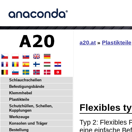
a20.at
»
Plastikteile
Schlauchschellen
Befestigungsbände
Klemmhebel
Plastikteile
Flexibles t
Schutzhüllen, Schellen,
Kupplungen
Werkzeuge
Typ 2: Flexibles 
Konsolen und Träger
eine einfache Be
Bestellung