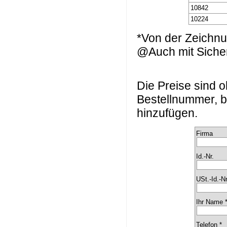
10842
10224
*Von der Zeichn
@Auch mit Sicherh
Die Preise sind
Bestellnummer, b
hinzufügen.
Firma
Id.-Nr.
USt.-Id.-Nr
Ihr Name 
Telefon *