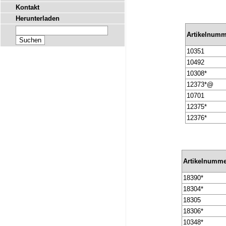
Kontakt
Herunterladen
Artikelnum
10351
10492
10308*
12373*@
10701
12375*
12376*
Artikelnumm
18390*
18304*
18305
18306*
10348*