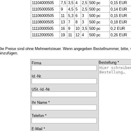
11104000505
7,5
3,5
4
2,5
500 pc
0,15 EUR
11105000505
9
4,5
5
2,5
500 pc
0,14 EUR
11106000505
11
5,3
6
3
500 pc
0,15 EUR
11108000505
13
7
8
3
500 pc
0,18 EUR
11110000505
16
9
10
3,5
500 pc
0,2 EUR
11112000505
19
11
12
4
500 pc
0,26 EUR
Die Preise sind ohne Mehrwertsteuer. Wenn angegeben Bestellnummer, bitte,
hinzufügen.
Bestellung *
Firma
Id.-Nr.
USt.-Id.-Nr.
Ihr Name *
Telefon *
E-Mail *