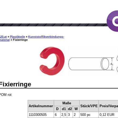
20.at
»
Plastikteile
»
Kunststoffikverbindungs-
aterial
» Fixierringe
Fixierringe
POM rot
Maße
Artikelnummer
Stück/VPE
Preis/Verp
D
d1
d2
W
1110300505
6
2,5
3
2
500 pc
0,12 EUR