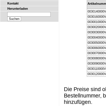
Kontakt
Artikelnum
Herunterladen
0030140000
0030160000
0030010000
0030020000
0030030000
0030040000
0030050000
0030060000
0030070000
0030080000
0030090000
0030110000
0030120000
Die Preise sind
Bestellnummer, b
hinzufügen.