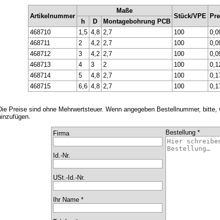
Maße
Artikelnummer
Stück/VPE
Pre
h
D
Montagebohrung PCB
468710
1,5
4,8
2,7
100
0,0
468711
2
4,2
2,7
100
0,0
468712
3
4,2
2,7
100
0,0
468713
4
3
2
100
0,1
468714
5
4,8
2,7
100
0,1
468715
6,6
4,8
2,7
100
0,1
Die Preise sind ohne Mehrwertsteuer. Wenn angegeben Bestellnummer, bitte,
hinzufügen.
Bestellung *
Firma
Id.-Nr.
USt.-Id.-Nr.
Ihr Name *