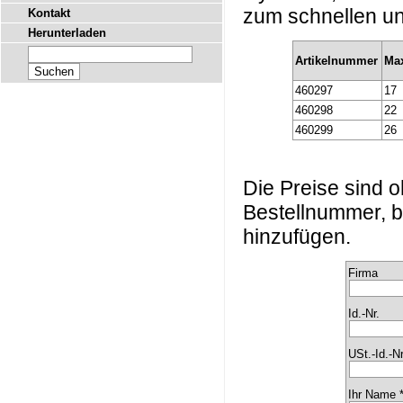
zum schnellen u
Kontakt
Herunterladen
Artikelnummer
Ma
460297
17
460298
22
460299
26
Die Preise sind
Bestellnummer, b
hinzufügen.
Firma
Id.-Nr.
USt.-Id.-Nr
Ihr Name 