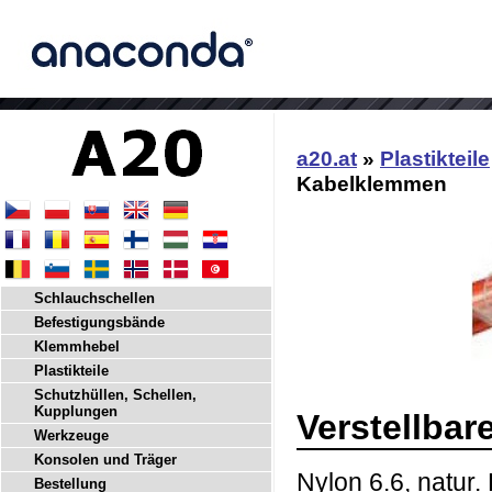
a20.at
»
Plastikteile
Kabelklemmen
Schlauchschellen
Befestigungsbände
Klemmhebel
Plastikteile
Schutzhüllen, Schellen,
Kupplungen
Verstellba
Werkzeuge
Konsolen und Träger
Nylon 6.6, natur
Bestellung