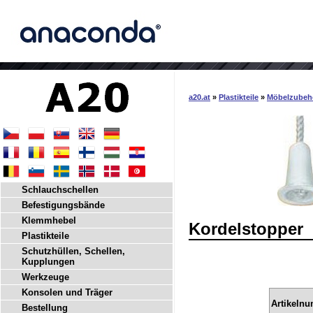
a20.at
»
Plastikteile
»
Möbelzubeh
Schlauchschellen
Befestigungsbände
Klemmhebel
Kordelstopper
Plastikteile
Schutzhüllen, Schellen,
Kupplungen
Werkzeuge
Konsolen und Träger
Artikeln
Bestellung