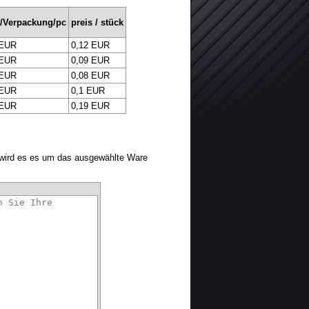
s/Verpackung/pc
preis / stück
 EUR
0,12 EUR
 EUR
0,09 EUR
 EUR
0,08 EUR
 EUR
0,1 EUR
 EUR
0,19 EUR
 wird es es um das ausgewählte Ware