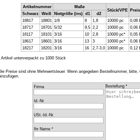
Artikelnummer
Maße
Stück/VPE
Prei
Schwarz
Weiß
Nietgröße (ins)
d1
d2
18817
18801
1/8
8
1,8
10000 pc
0,08
18717
18701
5/32
9,5
2,2
10000 pc
0,06
18117
18101
3/16
10
2,8
10000 pc*
0,05
18617
18601
3/16
13
3
10000 pc*
0,06
18217
18201
3/16
16
2,7-3,0
10000 pc
0,12
* Artikel unterverpackt zu 1000 Stück
Die Preise sind ohne Mehrwertsteuer. Wenn angegeben Bestellnummer, bitte,
hinzufügen.
Bestellung *
Firma
Id.-Nr.
USt.-Id.-Nr.
Ihr Name *