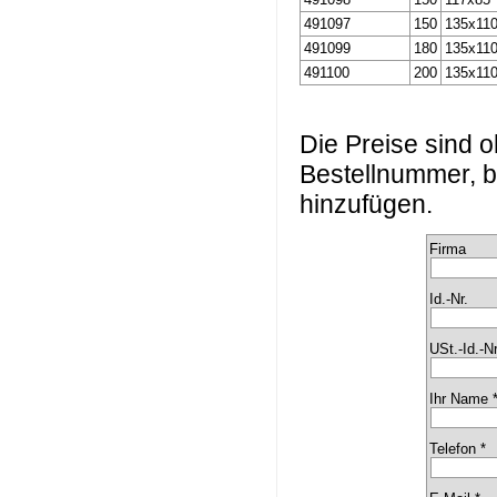
491097
150
135x11
491099
180
135x11
491100
200
135x11
Die Preise sind
Bestellnummer, b
hinzufügen.
Firma
Id.-Nr.
USt.-Id.-Nr
Ihr Name 
Telefon *