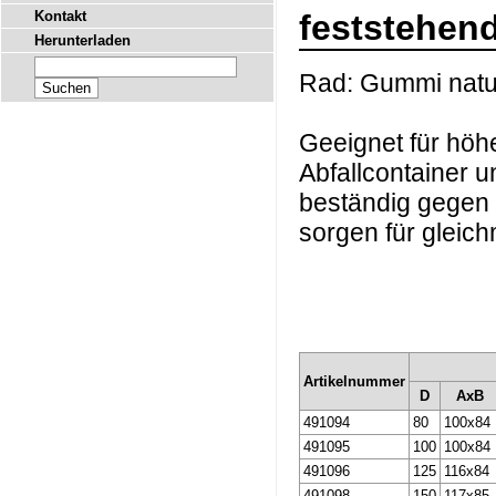
Kontakt
feststehend
Herunterladen
Rad: Gummi natur
Geeignet für höh
Abfallcontainer 
beständig gegen 
sorgen für gleic
Artikelnummer
D
AxB
491094
80
100x84
491095
100
100x84
491096
125
116x84
491098
150
117x85