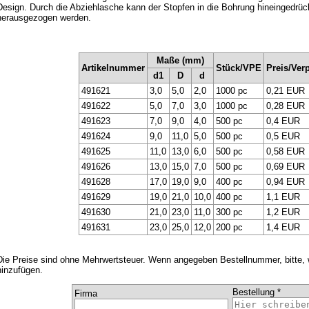
Design. Durch die Abziehlasche kann der Stopfen in die Bohrung hineingedrüc
herausgezogen werden.
Maße (mm)
Artikelnummer
Stück/VPE
Preis/Ver
d1
D
d
491621
3,0
5,0
2,0
1000 pc
0,21 EUR
491622
5,0
7,0
3,0
1000 pc
0,28 EUR
491623
7,0
9,0
4,0
500 pc
0,4 EUR
491624
9,0
11,0
5,0
500 pc
0,5 EUR
491625
11,0
13,0
6,0
500 pc
0,58 EUR
491626
13,0
15,0
7,0
500 pc
0,69 EUR
491628
17,0
19,0
9,0
400 pc
0,94 EUR
491629
19,0
21,0
10,0
400 pc
1,1 EUR
491630
21,0
23,0
11,0
300 pc
1,2 EUR
491631
23,0
25,0
12,0
200 pc
1,4 EUR
Die Preise sind ohne Mehrwertsteuer. Wenn angegeben Bestellnummer, bitte,
hinzufügen.
Bestellung *
Firma