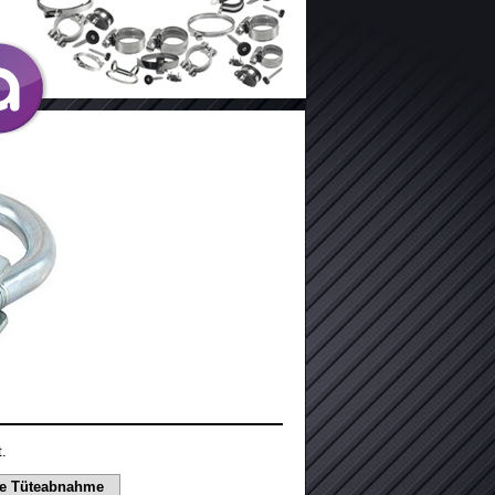
.
e Tüteabnahme