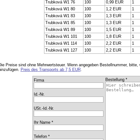
Trubková W1 76
100
0,99 EUR
1
Trubková W1 80
100
1,2 EUR
1
Trubková W1 83
100
1,3 EUR
1
Trubková W1 85
100
1,3 EUR
1
Trubková W1 89
100
1,5 EUR
1
Trubková W1 101
100
1,8 EUR
1
Trubková W1 114
100
2,2 EUR
1
Trubková W1 127
100
2,2 EUR
1
Die Preise sind ohne Mehrwertsteuer. Wenn angegeben Bestellnummer, bitte,
hinzufügen.
Preis des Transports ab 7,5 EUR
.
Bestellung *
Firma
Id.-Nr.
USt.-Id.-Nr.
Ihr Name *
Telefon *