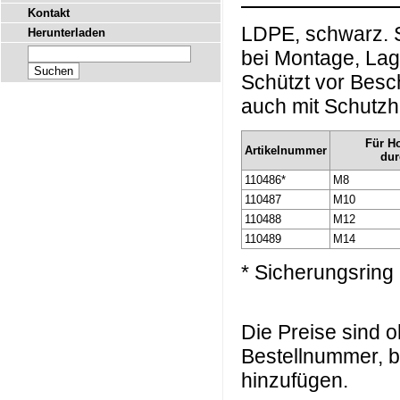
Kontakt
LDPE, schwarz. 
Herunterladen
bei Montage, Lag
Schützt vor Bes
auch mit Schutz
Für H
Artikelnummer
du
110486*
M8
110487
M10
110488
M12
110489
M14
* Sicherungsring 
Die Preise sind
Bestellnummer, b
hinzufügen.